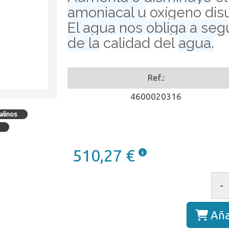
amoniacal u
oxígeno disu
El agua nos obliga a seg
de la
calidad del
agua.
Ref.:
4600020316
alinos
510,27 €
-
Aña