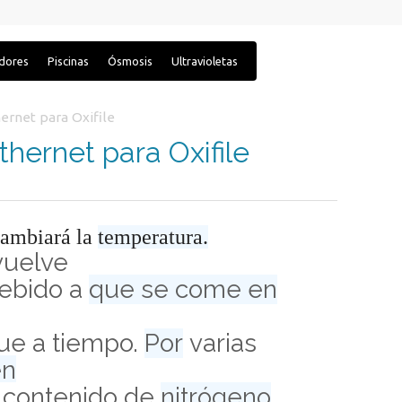
adores
Piscinas
Ósmosis
Ultravioletas
ernet para Oxifile
thernet para Oxifile
ambiará la
temperatura.
vuelve
ebido a
que se come en
ue a tiempo.
Por
varias
en
 contenido de
nitrógeno