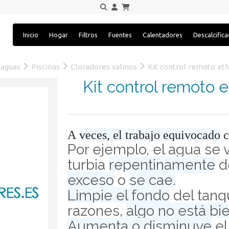
Inicio
Hogar
Filtros
Fuentes
Calentadores
Descalcific
 aguas
Piscinas
Cloradores salinos
Kit control remoto eth
Kit control remoto e
A
veces, el trabajo equivocado
c
Por ejemplo, el agua se 
turbia
repentinamente
d
exceso
o
se cae.
Limpie el fondo
del tanq
razones,
algo no está bi
Aumenta o disminuye
el