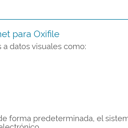
et para Oxifile
 a datos visuales como:
s de forma predeterminada, el sist
electrónico.