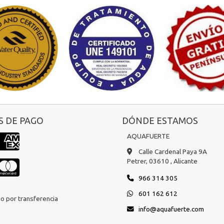
 DE PAGO
DÓNDE ESTAMOS
AQUAFUERTE
Calle Cardenal Paya 9A
Petrer,
03610 ,
Alicante
966 314 305
601 162 612
o por transferencia
info
aquafuerte.com