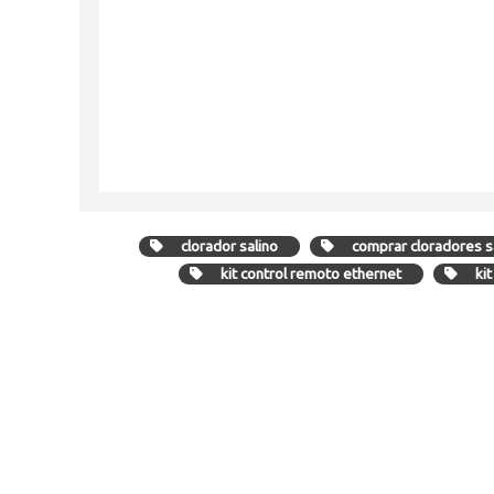
clorador salino
comprar cloradores s
kit control remoto ethernet
kit