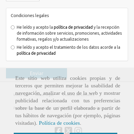
Condiciones legales
He leído y acepto la
política de privacidad
y la recepción
de información sobre servicios, promociones, actividades
formativas, regalos y/o actualizaciones
He leído y acepto el tratamiento de los datos acorde a la
política de privacidad
Enviar
Este sitio web utiliza cookies propias y de
terceros que permiten mejorar la usabilidad de
navegación, analizar el uso de la web y mostrar
Inicio
Aviso legal
Política de cookies
publicidad relacionada con tus preferencias
sobre la base de un perfil elaborado a partir de
Política de privacidad
Política de ventas y envíos
tus hábitos de navegación (por ejemplo, páginas
visitadas).
Política de cookies
.