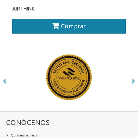
AIRTHINK
Comprar
Anterior
S
CONÓCENOS
Quiénes somos