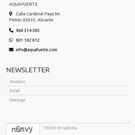
AQUAFUERTE
Calle Cardenal Paya 9A
Petrer,
03610 ,
Alicante
966 314 305
601 162 612
info
aquafuerte.com
NEWSLETTER
captcha