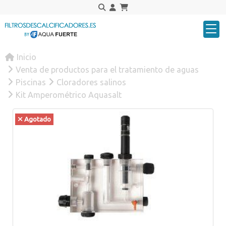
Inicio
Venta de productos para el tratamiento de aguas
Piscinas
Cloradores salinos
Kit Amperométrico Aquasalt
Agotado