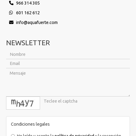
966 314 305
601 162 612
info
aquafuerte.com
NEWSLETTER
captcha
Condiciones legales
He leído y acepto la
política de privacidad
y la recepción