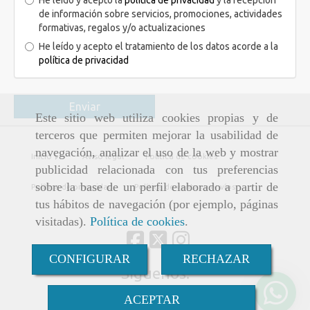
de información sobre servicios, promociones, actividades
formativas, regalos y/o actualizaciones
He leído y acepto el tratamiento de los datos acorde a la
política de privacidad
Enviar
Este sitio web utiliza cookies propias y de
terceros que permiten mejorar la usabilidad de
navegación, analizar el uso de la web y mostrar
Inicio
Aviso legal
Política de cookies
publicidad relacionada con tus preferencias
sobre la base de un perfil elaborado a partir de
Política de privacidad
Política de ventas y envíos
tus hábitos de navegación (por ejemplo, páginas
visitadas).
Política de cookies
.
CONFIGURAR
RECHAZAR
Síguenos:
ACEPTAR