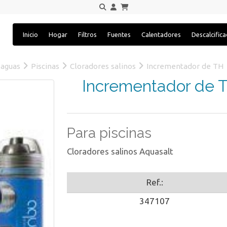
Inicio
Hogar
Filtros
Fuentes
Calentadores
Descalcific
 aguas
Piscinas
Cloradores salinos
Incrementador de TH
Incrementador de 
Para piscinas
Cloradores salinos Aquasalt
Ref.:
347107