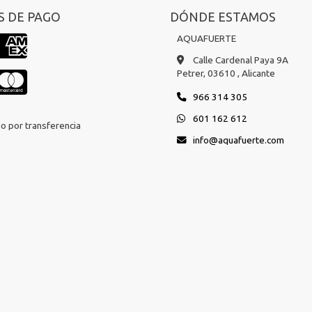
 DE PAGO
DÓNDE ESTAMOS
AQUAFUERTE
Calle Cardenal Paya 9A
Petrer,
03610 ,
Alicante
966 314 305
601 162 612
o por transferencia
info
aquafuerte.com