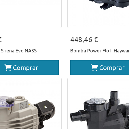
mba Sirena Evo NASS
Bomba Power Flo II Ha
€
448,46 €
Sirena Evo NASS
Bomba Power Flo II Haywa
Comprar
Comprar