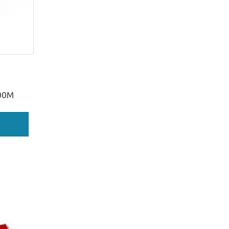
 100M
00M