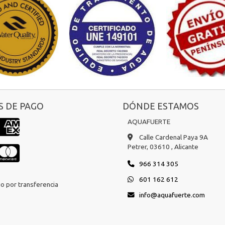
 DE PAGO
DÓNDE ESTAMOS
AQUAFUERTE
Calle Cardenal Paya 9A
Petrer,
03610 ,
Alicante
966 314 305
601 162 612
o por transferencia
info
aquafuerte.com