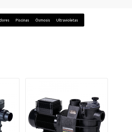
adores
Piscinas
Ósmosis
Ultravioletas