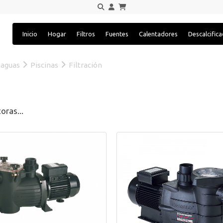
Inicio
Hogar
Filtros
Fuentes
Calentadores
Descalcific
 aguas
Piscinas
Filtración
oras...