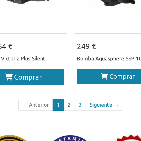
ba Victoria Plus Silent
Bomba Aquasphere SSP
64 €
249 €
ictoria Plus Silent
Bomba Aquasphere SSP 1
Comprar
Comprar
← Anterior
1
2
3
Siguiente →