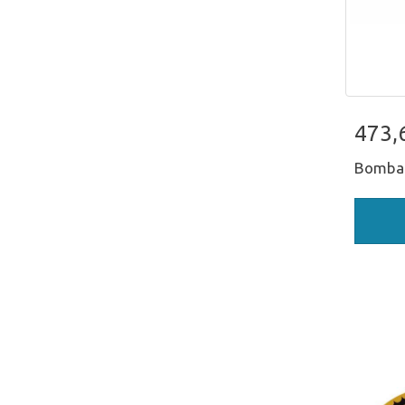
Bom
473,
Bomba V