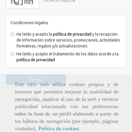
Condiciones legales
He leído y acepto la
política de privacidad
y la recepción
de información sobre servicios, promociones, actividades
formativas, regalos y/o actualizaciones
He leído y acepto el tratamiento de los datos acorde a la
política de privacidad
Enviar
Este sitio web utiliza cookies propias y de
terceros que permiten mejorar la usabilidad de
navegación, analizar el uso de la web y mostrar
Inicio
Aviso legal
Política de cookies
publicidad relacionada con tus preferencias
sobre la base de un perfil elaborado a partir de
Política de privacidad
Política de ventas y envíos
tus hábitos de navegación (por ejemplo, páginas
visitadas).
Política de cookies
.