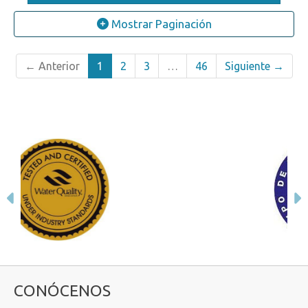
Mostrar Paginación
← Anterior
1
2
3
…
46
Siguiente →
Anterior
S
CONÓCENOS