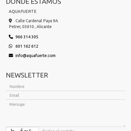
DÓNDE ESTAMOS
AQUAFUERTE
Calle Cardenal Paya 9A
Petrer,
03610 ,
Alicante
966 314 305
601 162 612
info
aquafuerte.com
NEWSLETTER
captcha