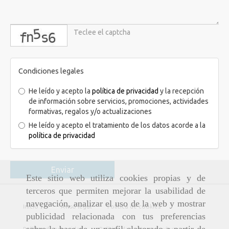
captcha
Condiciones legales
He leído y acepto la
política de privacidad
y la recepción
de información sobre servicios, promociones, actividades
formativas, regalos y/o actualizaciones
He leído y acepto el tratamiento de los datos acorde a la
política de privacidad
Enviar
Este sitio web utiliza cookies propias y de
terceros que permiten mejorar la usabilidad de
navegación, analizar el uso de la web y mostrar
Inicio
Aviso legal
Política de cookies
publicidad relacionada con tus preferencias
Política de privacidad
Política de ventas y envíos