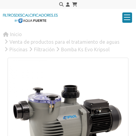
Inicio
Venta de productos para el tratamiento de aguas
Piscinas
Filtración
Bomba Ks Evo Kripsol