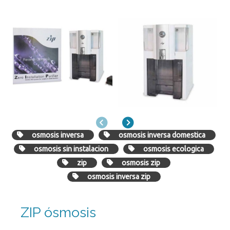
Anterior
Siguiente
osmosis inversa
osmosis inversa domestica
osmosis sin instalacion
osmosis ecologica
zip
osmosis zip
osmosis inversa zip
ZIP ósmosis