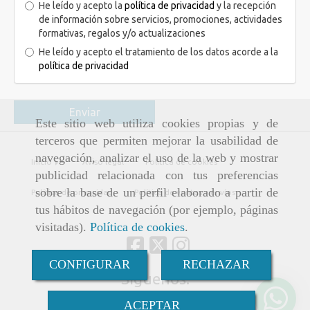
He leído y acepto la
política de privacidad
y la recepción
de información sobre servicios, promociones, actividades
formativas, regalos y/o actualizaciones
He leído y acepto el tratamiento de los datos acorde a la
política de privacidad
Enviar
Este sitio web utiliza cookies propias y de
terceros que permiten mejorar la usabilidad de
navegación, analizar el uso de la web y mostrar
Inicio
Aviso legal
Política de cookies
publicidad relacionada con tus preferencias
sobre la base de un perfil elaborado a partir de
Política de privacidad
Política de ventas y envíos
tus hábitos de navegación (por ejemplo, páginas
visitadas).
Política de cookies
.
CONFIGURAR
RECHAZAR
Síguenos:
ACEPTAR