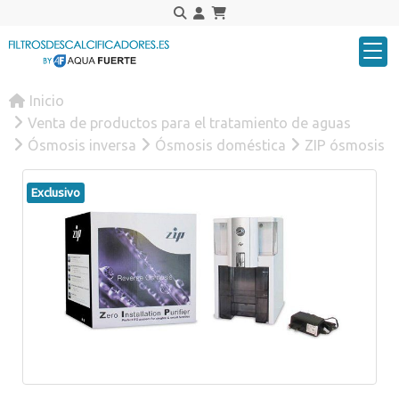
Inicio
Venta de productos para el tratamiento de aguas
Ósmosis inversa
Ósmosis doméstica
ZIP ósmosis
Exclusivo