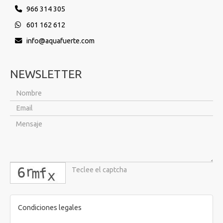
966 314 305
601 162 612
info
aquafuerte.com
NEWSLETTER
captcha
Condiciones legales