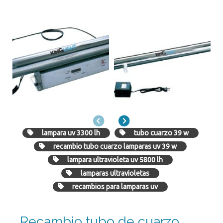
Anterior
Siguiente
lampara uv 3300 lh
tubo cuarzo 39 w
recambio tubo cuarzo lamparas uv 39 w
lampara ultravioleta uv 5800 lh
lamparas ultravioletas
recambios para lamparas uv
Recambio tubo de cuarzo