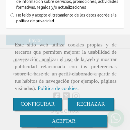
de información sobre servicios, promociones, actividades
formativas, regalos y/o actualizaciones
He leído y acepto el tratamiento de los datos acorde a la
política de privacidad
Enviar
Este sitio web utiliza cookies propias y de
terceros que permiten mejorar la usabilidad de
navegación, analizar el uso de la web y mostrar
Inicio
Aviso legal
Política de cookies
publicidad relacionada con tus preferencias
sobre la base de un perfil elaborado a partir de
Política de privacidad
Política de ventas y envíos
tus hábitos de navegación (por ejemplo, páginas
visitadas).
Política de cookies
.
CONFIGURAR
RECHAZAR
Síguenos:
ACEPTAR