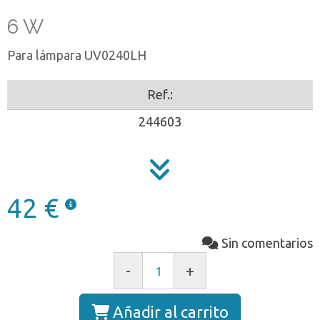
6 W
Para lámpara UV0240LH
Ref.:
244603
42 €
Sin comentarios
-
+
Añadir al carrito