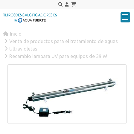
Inicio
Venta de productos para el tratamiento de aguas
Ultravioletas
Recambio lámpara UV para equipos de 39 W