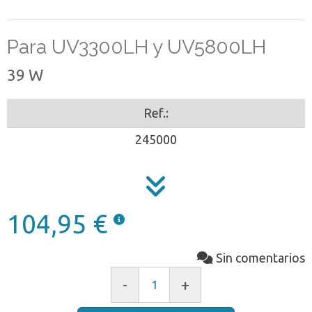
Para UV3300LH y UV5800LH
39 W
Ref.:
245000
104,95 €
Sin comentarios
-
+