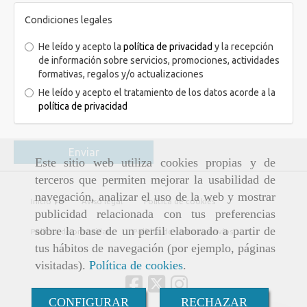
Condiciones legales
He leído y acepto la
política de privacidad
y la recepción
de información sobre servicios, promociones, actividades
formativas, regalos y/o actualizaciones
He leído y acepto el tratamiento de los datos acorde a la
política de privacidad
Enviar
Este sitio web utiliza cookies propias y de
terceros que permiten mejorar la usabilidad de
navegación, analizar el uso de la web y mostrar
Inicio
Aviso legal
Política de cookies
publicidad relacionada con tus preferencias
sobre la base de un perfil elaborado a partir de
Política de privacidad
Política de ventas y envíos
tus hábitos de navegación (por ejemplo, páginas
visitadas).
Política de cookies
.
CONFIGURAR
RECHAZAR