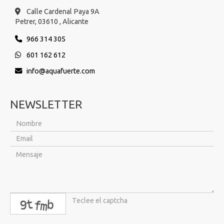
Calle Cardenal Paya 9A
Petrer,
03610 ,
Alicante
966 314 305
601 162 612
info
aquafuerte.com
NEWSLETTER
captcha