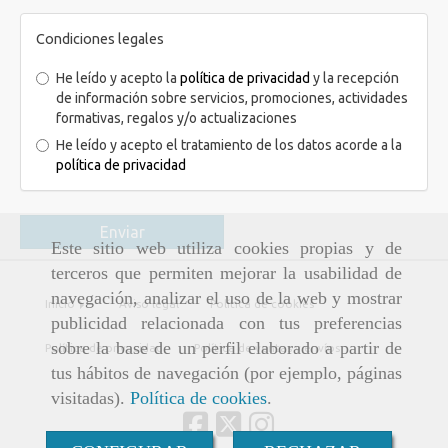
Condiciones legales
He leído y acepto la
política de privacidad
y la recepción
de información sobre servicios, promociones, actividades
formativas, regalos y/o actualizaciones
He leído y acepto el tratamiento de los datos acorde a la
política de privacidad
Enviar
Este sitio web utiliza cookies propias y de
terceros que permiten mejorar la usabilidad de
navegación, analizar el uso de la web y mostrar
Inicio
Aviso legal
Política de cookies
publicidad relacionada con tus preferencias
sobre la base de un perfil elaborado a partir de
Política de privacidad
Política de ventas y envíos
tus hábitos de navegación (por ejemplo, páginas
visitadas).
Política de cookies
.