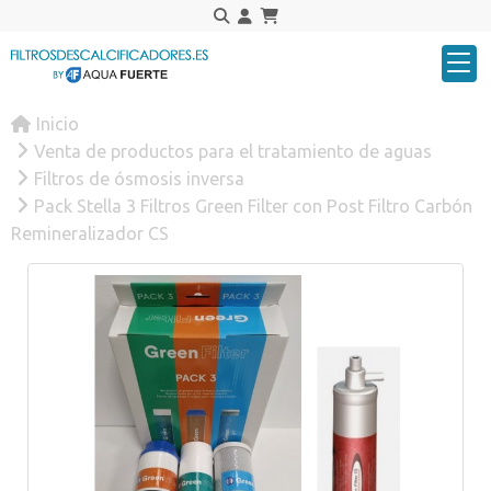
Inicio
Venta de productos para el tratamiento de aguas
Filtros de ósmosis inversa
Pack Stella 3 Filtros Green Filter con Post Filtro Carbón
Remineralizador CS