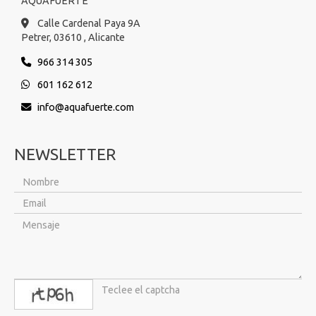
AQUAFUERTE
Calle Cardenal Paya 9A
Petrer,
03610 ,
Alicante
966 314 305
601 162 612
info
aquafuerte.com
NEWSLETTER
captcha