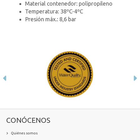
Material contenedor: polipropileno
Temperatura: 38ºC-4ºC
Presión máx.: 8,6 bar
Anterior
S
CONÓCENOS
Quiénes somos