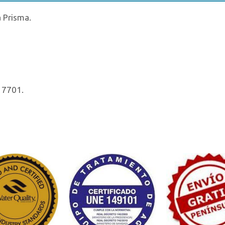
a Prisma.
17701.