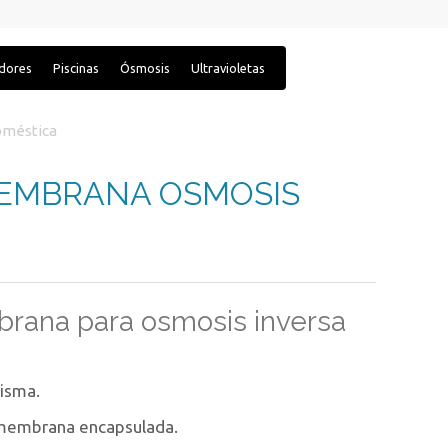
adores
Piscinas
Ósmosis
Ultravioletas
oméstica
MEMBRANA OSMOSIS
brana para osmosis inversa
risma.
na membrana encapsulada.