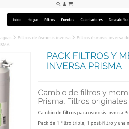
Inicio
Hogar
Filtros
Fuentes
Calentadores
Descalcific
 aguas
Filtros de ósmosis inversa
Filtros ósmosis inversa d
ISMA
PACK FILTROS Y 
INVERSA PRISMA
Cambio de filtros y mem
Prisma. Filtros originales
Cambio de filtros para osmosis inversa P
Pack de 1 filtro triple, 1 post-filtro y u