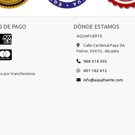
 DE PAGO
DÓNDE ESTAMOS
AQUAFUERTE
Calle Cardenal Paya 9A
Petrer,
03610 ,
Alicante
966 314 305
601 162 612
o por transferencia
info
aquafuerte.com