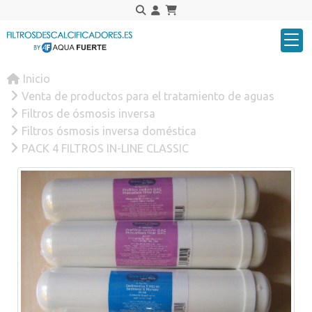
Inicio
Venta de productos para el tratamiento de aguas
Filtros de ósmosis inversa
Filtros ósmosis inversa doméstica
PACK 4 FILTROS IN-LINE CLASSIC