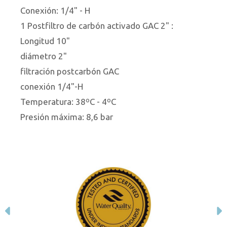
Conexión: 1/4" - H
1 Postfiltro de carbón activado GAC 2" :
Longitud 10"
diámetro 2"
filtración postcarbón GAC
conexión 1/4"-H
Temperatura: 38ºC - 4ºC
Presión máxima: 8,6 bar
Anterior
S