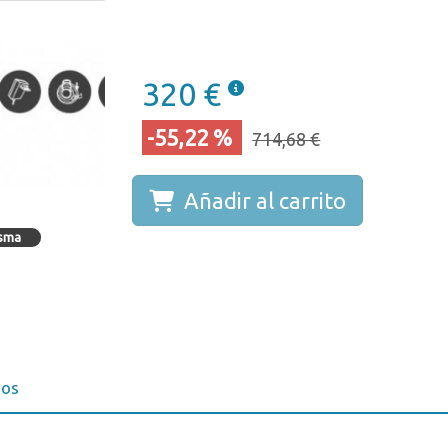
320 €
-55,22 %
714,68 €
Añadir al carrito
isma
ios