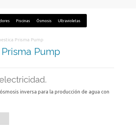
adores
Piscinas
Ósmosis
Ultravioletas
estica Prisma Pump
 Prisma Pump
lectricidad.
 ósmosis inversa para la producción de agua con