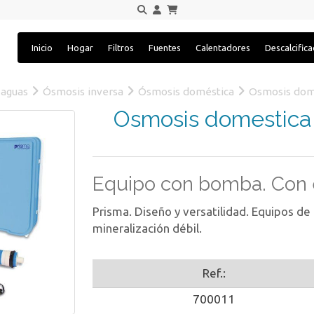
Inicio
Hogar
Filtros
Fuentes
Calentadores
Descalcific
 aguas
Ósmosis inversa
Ósmosis doméstica
Osmosis dom
Osmosis domestica
Equipo con bomba. Con e
Prisma. Diseño y versatilidad. Equipos de
mineralización débil.
Ref.:
700011