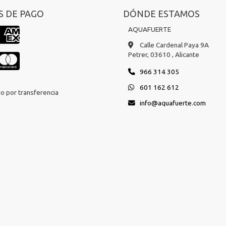
 DE PAGO
DÓNDE ESTAMOS
AQUAFUERTE
Calle Cardenal Paya 9A
Petrer,
03610 ,
Alicante
966 314 305
601 162 612
o por transferencia
info
aquafuerte.com