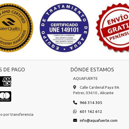
 DE PAGO
DÓNDE ESTAMOS
AQUAFUERTE
Calle Cardenal Paya 9A
Petrer,
03610 ,
Alicante
966 314 305
601 162 612
o por transferencia
info
aquafuerte.com