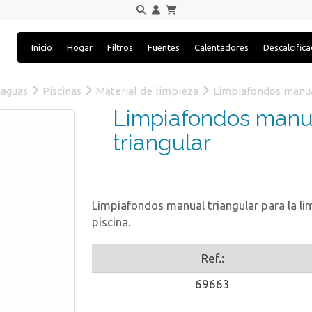
Inicio
Hogar
Filtros
Fuentes
Calentadores
Descalcific
 aguas
Piscinas
Material de limpieza
Limpiafondos manual
Limpiafondos manua
triangular
Limpiafondos manual triangular para la li
piscina.
Ref.:
69663