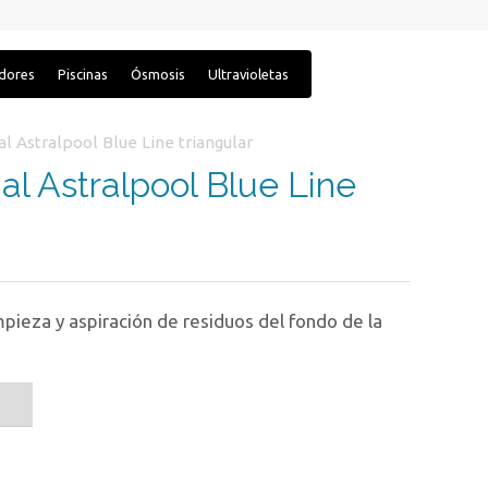
adores
Piscinas
Ósmosis
Ultravioletas
 Astralpool Blue Line triangular
l Astralpool Blue Line
mpieza y aspiración de residuos del fondo de la