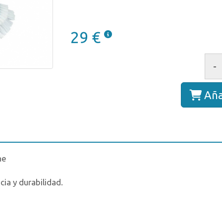
29 €
-
Aña
ne
cia y durabilidad.