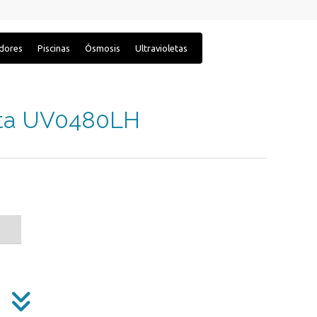
adores
Piscinas
Ósmosis
Ultravioletas
eta UV0480LH