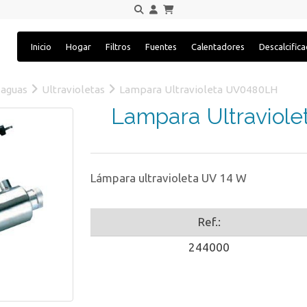
Inicio
Hogar
Filtros
Fuentes
Calentadores
Descalcific
 aguas
Ultravioletas
Lampara Ultravioleta UV0480LH
Lampara Ultraviol
Lámpara ultravioleta UV 14 W
Ref.:
244000