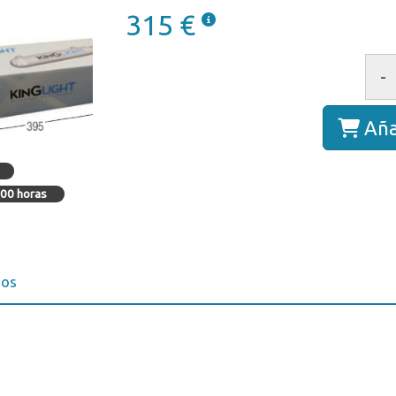
315 €
-
Aña
000 horas
ios