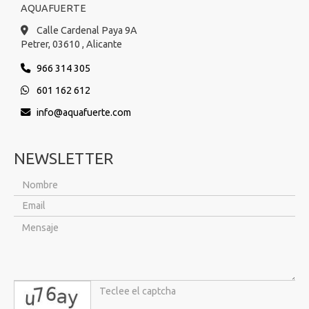
AQUAFUERTE
Calle Cardenal Paya 9A
Petrer,
03610 ,
Alicante
966 314 305
601 162 612
info
aquafuerte.com
NEWSLETTER
captcha