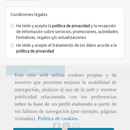
Condiciones legales
He leído y acepto la
política de privacidad
y la recepción
de información sobre servicios, promociones, actividades
formativas, regalos y/o actualizaciones
He leído y acepto el tratamiento de los datos acorde a la
política de privacidad
Enviar
Este sitio web utiliza cookies propias y de
terceros que permiten mejorar la usabilidad de
navegación, analizar el uso de la web y mostrar
Inicio
Aviso legal
Política de cookies
publicidad relacionada con tus preferencias
sobre la base de un perfil elaborado a partir de
Política de privacidad
Política de ventas y envíos
tus hábitos de navegación (por ejemplo, páginas
visitadas).
Política de cookies
.