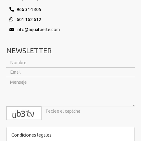
966 314 305
601 162 612
info
aquafuerte.com
NEWSLETTER
captcha
Condiciones legales