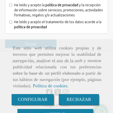
He leído y acepto la
política de privacidad
y la recepción
de información sobre servicios, promociones, actividades
formativas, regalos y/o actualizaciones
He leído y acepto el tratamiento de los datos acorde a la
política de privacidad
Enviar
Este sitio web utiliza cookies propias y de
terceros que permiten mejorar la usabilidad de
navegación, analizar el uso de la web y mostrar
Inicio
Aviso legal
Política de cookies
publicidad relacionada con tus preferencias
sobre la base de un perfil elaborado a partir de
Política de privacidad
Política de ventas y envíos
tus hábitos de navegación (por ejemplo, páginas
visitadas).
Política de cookies
.
CONFIGURAR
RECHAZAR
Síguenos: