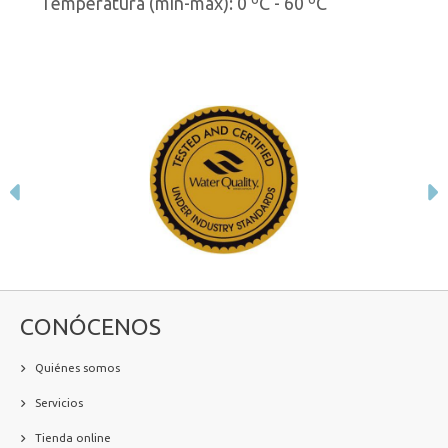
Temperatura (mín-max): 0 ºC - 60 ºC
Anterior
S
CONÓCENOS
Quiénes somos
Servicios
Tienda online