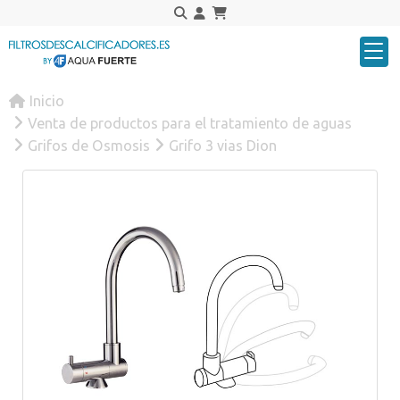
Inicio
Venta de productos para el tratamiento de aguas
Grifos de Osmosis
Grifo 3 vias Dion