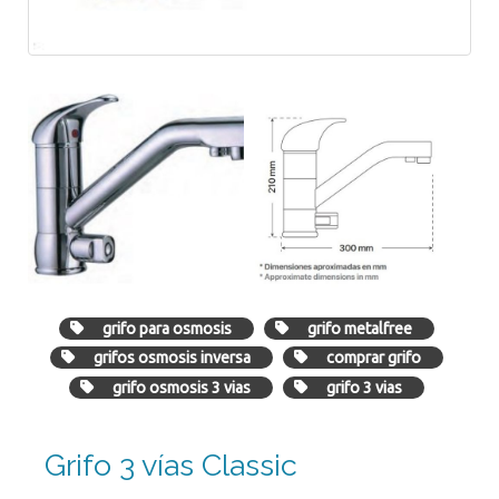
grifo para osmosis
grifo metalfree
grifos osmosis inversa
comprar grifo
grifo osmosis 3 vias
grifo 3 vias
Grifo 3 vías Classic