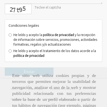
captcha
Condiciones legales
He leído y acepto la
política de privacidad
y la recepción
de información sobre servicios, promociones, actividades
formativas, regalos y/o actualizaciones
He leído y acepto el tratamiento de los datos acorde a la
política de privacidad
Enviar
Este sitio web utiliza cookies propias y de
terceros que permiten mejorar la usabilidad de
navegación, analizar el uso de la web y mostrar
Inicio
Aviso legal
Política de cookies
publicidad relacionada con tus preferencias
sobre la base de un perfil elaborado a partir de
Política de privacidad
Política de ventas y envíos
tus hábitos de navegación (por ejemplo, páginas