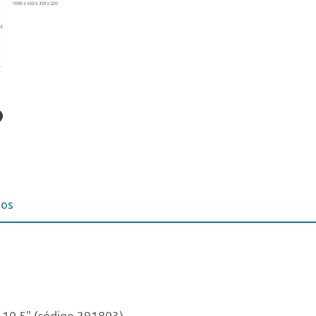
ios
 x 10,5" (código 291803).