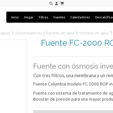
Inicio
Hogar
Filtros
Fuentes
Calentadores
Descalcific
 aguas
Dispensadores y fuentes de agua
Fuentes de agua
Fuente FC-2000 RO
Fuente con ósmosis inv
Con tres filtros, una membrana y un re
Fuente Columbia modelo FC-2000 ROP in
Fuente con sistema de tratamiento de a
Booster de presión para una mayor produ