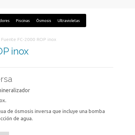
adores
Piscinas
Ósmosis
Ultravioletas
Fuente FC-2000 ROP inox
P inox
ersa
mineralizador
ox.
gua de ósmosis inversa que incluye una bomba
cción de agua.