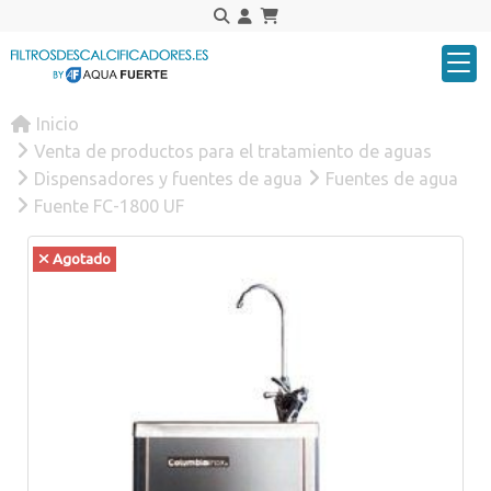
Inicio
Venta de productos para el tratamiento de aguas
Dispensadores y fuentes de agua
Fuentes de agua
Fuente FC-1800 UF
Agotado