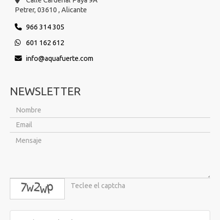
Petrer,
03610 ,
Alicante
966 314 305
601 162 612
info
aquafuerte.com
NEWSLETTER
captcha