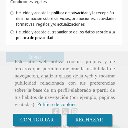
Condiciones legales
He leído y acepto la
política de privacidad
y la recepción
de información sobre servicios, promociones, actividades
formativas, regalos y/o actualizaciones
He leído y acepto el tratamiento de los datos acorde a la
política de privacidad
Enviar
Este sitio web utiliza cookies propias y de
terceros que permiten mejorar la usabilidad de
navegación, analizar el uso de la web y mostrar
Inicio
Aviso legal
Política de cookies
publicidad relacionada con tus preferencias
sobre la base de un perfil elaborado a partir de
Política de privacidad
Política de ventas y envíos
tus hábitos de navegación (por ejemplo, páginas
visitadas).
Política de cookies
.
CONFIGURAR
RECHAZAR
Síguenos: