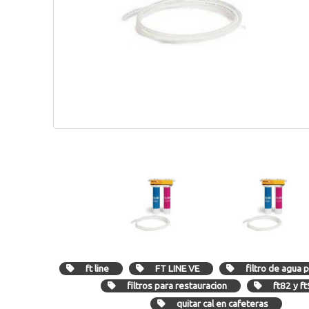
ft line
FT LINE VE
filtro de agua 
filtros para restauracion
ft82 y f
quitar cal en cafeteras