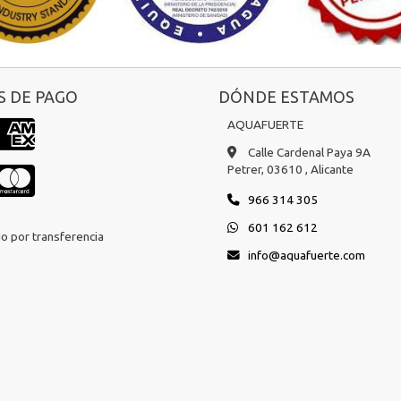
 DE PAGO
DÓNDE ESTAMOS
AQUAFUERTE
Calle Cardenal Paya 9A
Petrer,
03610 ,
Alicante
966 314 305
601 162 612
o por transferencia
info
aquafuerte.com