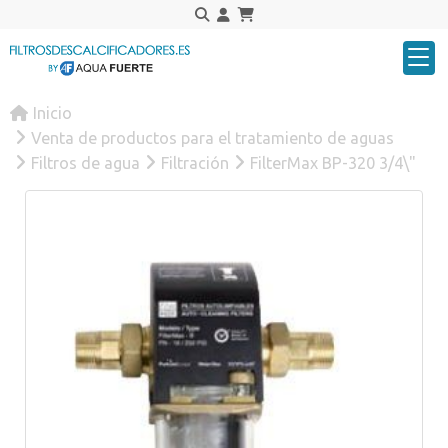
Inicio
Venta de productos para el tratamiento de aguas
Filtros de agua
Filtración
FilterMax BP-320 3/4\"