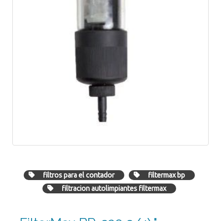
filtros para el contador
filtermax bp
filtracion autolimpiantes filtermax