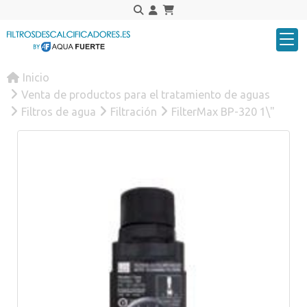
Inicio
Venta de productos para el tratamiento de aguas
Filtros de agua
Filtración
FilterMax BP-320 1\"