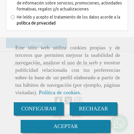
de información sobre servicios, promociones, actividades
formativas, regalos y/o actualizaciones
He leído y acepto el tratamiento de los datos acorde a la
política de privacidad
Enviar
Este sitio web utiliza cookies propias y de
terceros que permiten mejorar la usabilidad de
navegación, analizar el uso de la web y mostrar
Inicio
Aviso legal
Política de cookies
publicidad relacionada con tus preferencias
sobre la base de un perfil elaborado a partir de
Política de privacidad
Política de ventas y envíos
tus hábitos de navegación (por ejemplo, páginas
visitadas).
Política de cookies
.
CONFIGURAR
RECHAZAR
Síguenos:
ACEPTAR