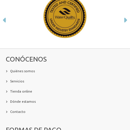
Anterior
S
CONÓCENOS
Quiénes somos
Servicios
Tienda online
Dónde estamos
Contacto
FORMAS DE PAGO