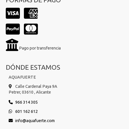
Pago por transferencia
DÓNDE ESTAMOS
AQUAFUERTE
Calle Cardenal Paya 9A
Petrer,
03610 ,
Alicante
966 314 305
601 162 612
info
aquafuerte.com