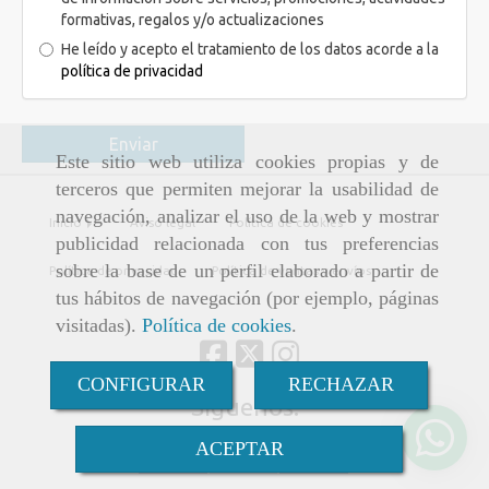
formativas, regalos y/o actualizaciones
He leído y acepto el tratamiento de los datos acorde a la
política de privacidad
Enviar
Este sitio web utiliza cookies propias y de
terceros que permiten mejorar la usabilidad de
navegación, analizar el uso de la web y mostrar
Inicio
Aviso legal
Política de cookies
publicidad relacionada con tus preferencias
sobre la base de un perfil elaborado a partir de
Política de privacidad
Política de ventas y envíos
tus hábitos de navegación (por ejemplo, páginas
visitadas).
Política de cookies
.
CONFIGURAR
RECHAZAR
Síguenos:
ACEPTAR