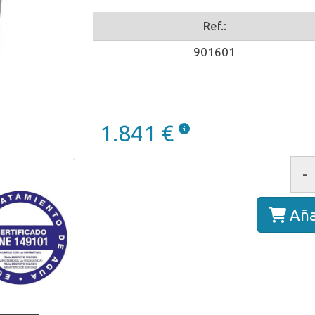
Ref.:
901601
1.841 €
-
Aña