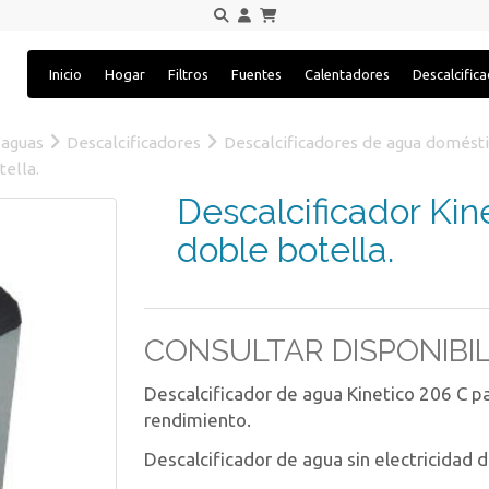
Inicio
Hogar
Filtros
Fuentes
Calentadores
Descalcific
 aguas
Descalcificadores
Descalcificadores de agua domést
ella.
Descalcificador Ki
doble botella.
CONSULTAR DISPONIBI
Descalcificador de agua Kinetico 206 C par
rendimiento.
Descalcificador de agua sin electricidad d