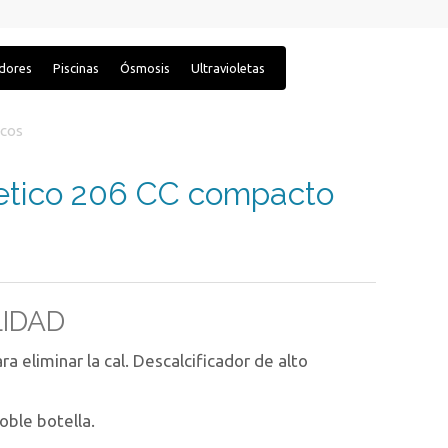
adores
Piscinas
Ósmosis
Ultravioletas
icos
netico 206 CC compacto
LIDAD
a eliminar la cal. Descalcificador de alto
oble botella.