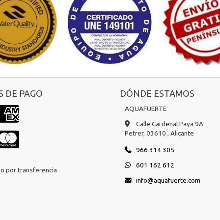
 DE PAGO
DÓNDE ESTAMOS
AQUAFUERTE
Calle Cardenal Paya 9A
Petrer,
03610 ,
Alicante
966 314 305
601 162 612
o por transferencia
info
aquafuerte.com