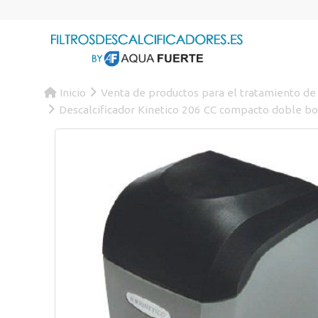
Inicio
Venta de productos para el tratamiento de
Descalcificador Kinetico 206 CC compacto doble bot