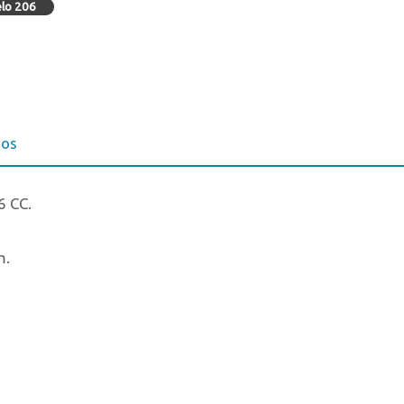
elo 206
ios
6 CC.
m.