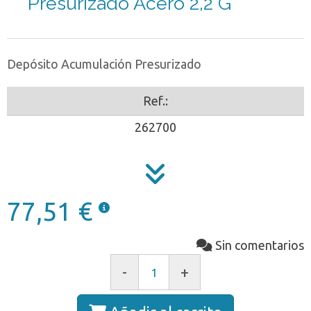
Presurizado Acero 2,2 G
Depósito Acumulación Presurizado
Ref.:
262700
77,51 €
Sin comentarios
-
+