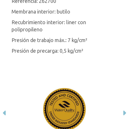
Referencia: 262700
Membrana interior: butilo
Recubrimiento interior: liner con
polipropileno
Presión de trabajo máx.: 7 kg/cm²
Presión de precarga: 0,5 kg/cm²
Anterior
S