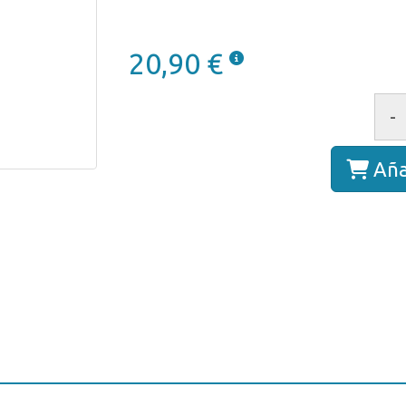
20,90 €
-
Aña