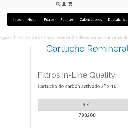
Inicio
Hogar
Filtros
Fuentes
Calentadores
Descalcific
 aguas
Filtros de ósmosis inversa
Filtros ósmosis inversa d
Cartucho Remineral
Filtros In-Line Quality
Cartucho de carbón activado 2" x 10"
Ref.:
790200