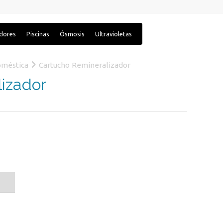
adores
Piscinas
Ósmosis
Ultravioletas
oméstica
Cartucho Remineralizador
izador