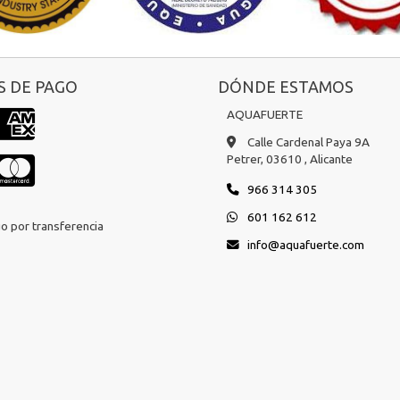
 DE PAGO
DÓNDE ESTAMOS
AQUAFUERTE
Calle Cardenal Paya 9A
Petrer,
03610 ,
Alicante
966 314 305
601 162 612
o por transferencia
info
aquafuerte.com