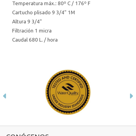
Temperatura máx.: 80º C / 176º F
Cartucho plisado 9 3/4" 1M
Altura 9 3/4"
Filtración 1 micra
Caudal 680 L. / hora
Anterior
S