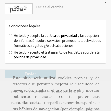
captcha
Condiciones legales
He leído y acepto la
política de privacidad
y la recepción
de información sobre servicios, promociones, actividades
formativas, regalos y/o actualizaciones
He leído y acepto el tratamiento de los datos acorde a la
política de privacidad
Enviar
Este sitio web utiliza cookies propias y de
terceros que permiten mejorar la usabilidad de
navegación, analizar el uso de la web y mostrar
Inicio
Aviso legal
Política de cookies
publicidad relacionada con tus preferencias
sobre la base de un perfil elaborado a partir de
Política de privacidad
Política de ventas y envíos
tus hábitos de navegación (por ejemplo, páginas