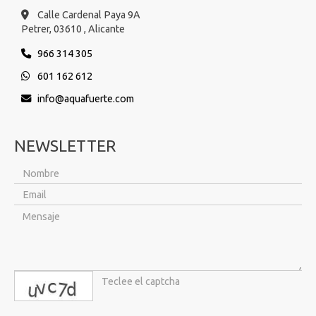
Calle Cardenal Paya 9A
Petrer,
03610 ,
Alicante
966 314 305
601 162 612
info
aquafuerte.com
NEWSLETTER
captcha