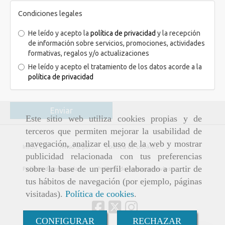
Condiciones legales
He leído y acepto la
política de privacidad
y la recepción
de información sobre servicios, promociones, actividades
formativas, regalos y/o actualizaciones
He leído y acepto el tratamiento de los datos acorde a la
política de privacidad
Enviar
Este sitio web utiliza cookies propias y de
terceros que permiten mejorar la usabilidad de
navegación, analizar el uso de la web y mostrar
Inicio
Aviso legal
Política de cookies
publicidad relacionada con tus preferencias
sobre la base de un perfil elaborado a partir de
Política de privacidad
Política de ventas y envíos
tus hábitos de navegación (por ejemplo, páginas
visitadas).
Política de cookies
.
CONFIGURAR
RECHAZAR