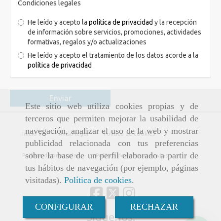
Condiciones legales
He leído y acepto la
política de privacidad
y la recepción
de información sobre servicios, promociones, actividades
formativas, regalos y/o actualizaciones
He leído y acepto el tratamiento de los datos acorde a la
política de privacidad
Enviar
Este sitio web utiliza cookies propias y de
terceros que permiten mejorar la usabilidad de
navegación, analizar el uso de la web y mostrar
Inicio
Aviso legal
Política de cookies
publicidad relacionada con tus preferencias
sobre la base de un perfil elaborado a partir de
Política de privacidad
Política de ventas y envíos
tus hábitos de navegación (por ejemplo, páginas
visitadas).
Política de cookies
.
CONFIGURAR
RECHAZAR
Síguenos: