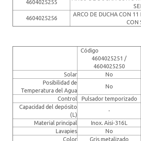
4604025255
SE
ARCO DE DUCHA CON 11
4604025256
CON 
Código
4604025251 /
4604025250
Solar
No
Posibilidad de
No
Temperatura del Agua
Control
Pulsador temporizado
Capacidad del depósito
-
(L)
Material principal
Inox. Aisi-316L
Lavapies
No
Color
Gris metalizado