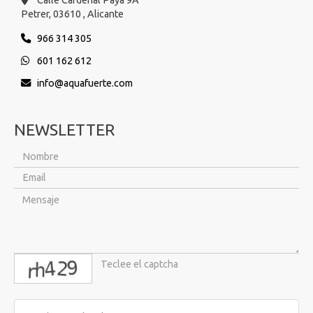
Petrer,
03610 ,
Alicante
966 314 305
601 162 612
info
aquafuerte.com
NEWSLETTER
captcha